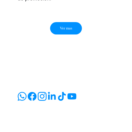
Ver mas
Creatividad
Beta Marketing | Webs visuales que venden.
Innovación
info@betamarketing.mx